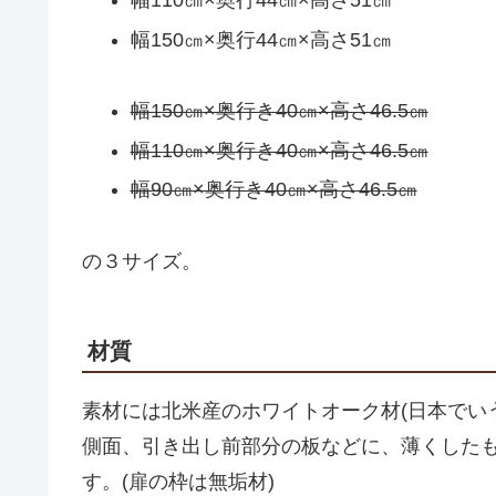
幅110㎝×奥行44㎝×高さ51㎝
幅150㎝×奥行44㎝×高さ51㎝
幅150㎝×奥行き40㎝×高さ46.5㎝
幅110㎝×奥行き40㎝×高さ46.5㎝
幅90㎝×奥行き40㎝×高さ46.5㎝
の３サイズ。
材質
素材には北米産のホワイトオーク材(日本でい
側面、引き出し前部分の板などに、薄くした
す。(扉の枠は無垢材)