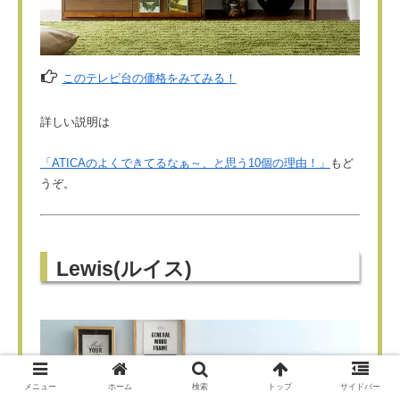
このテレビ台の価格をみてみる！
詳しい説明は
「ATICAのよくできてるなぁ～、と思う10個の理由！」
もど
うぞ。
Lewis(ルイス)
メニュー
ホーム
検索
トップ
サイドバー