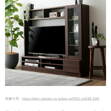
画像引用：
https://item.rakuten.co.jp/low-ya/f301-g1038-100/