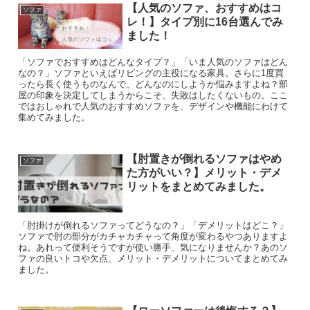
【人気のソファ、おすすめはコ
ソファ
レ！】タイプ別に16台選んでみ
ました！
「ソファでおすすめはどんなタイプ？」「いま人気のソファはどん
なの？」ソファといえばリビングの主役になる家具。さらに1度買
ったら長く使うものなんで、どんなのにしようか悩みますよね？部
屋の印象を決定してしまうからこそ、失敗はしたくないもの。ここ
ではおしゃれで人気のおすすめソファを、デザインや機能にわけて
集めてみました。
【肘置きが倒れるソファはやめ
ソファ
た方がいい？】メリット・デメ
リットをまとめてみました。
「肘掛けが倒れるソファってどうなの？」「デメリットはどこ？」
ソファで肘の部分がカチャカチャって角度が変わるやつありますよ
ね。あれって便利そうですが使い勝手、気になりませんか？あのソ
ファの良いトコや欠点、メリット・デメリットについてまとめてみ
ました。