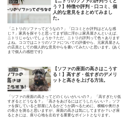
【ニトリのソファの評判ってど
ソファ
う？】特徴や評判・口コミ、個
人的な意見をまとめてみまし
た。
「ニトリのソファってどうなの？」「口コミとか評判はどんな感
じ？」家具を探そうと思ってまず頭に浮かぶ家具屋さんといえば、
ニトリじゃないでしょうか？ただ、ニトリの評判って色々あります
よね。ココではニトリのソファについての評価やら、元家具屋さん
の店員としての個人的な意見やらを書いてみたいと思います。(あく
まで個人の感想です)
【ソファの座面の高さはこうす
ソファ
る！】高すぎ・低すぎのデメリ
ットと高さを上げる方法。
「ソファの座面の高さってどのくらいがいいの？」 「高すぎたり低
すぎるとどうなる？」「高さをあげるにはどうしたらいい？」ソフ
ァを探していると部屋に入るかどうか調べるために、横幅や奥行き
の長さを測ると思いますが、座面の高さは気にしてますか？いざ座
るときには、座り心地を左右する重要なポイントとなります。