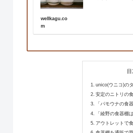
wellkagu.co
m
目
unico(ウニコ
安定のニトリの
「パモウナの食
「綾野の食器棚
アウトレットで
食器棚を通販で