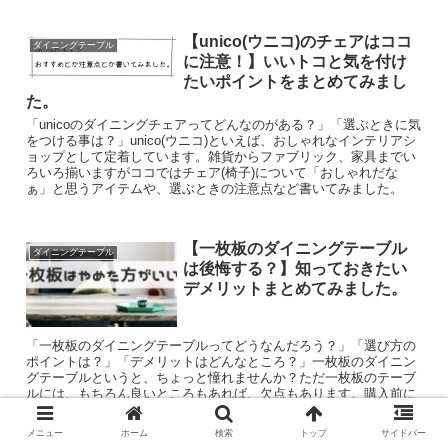
【unico(ウニコ)のチェアはココ
ダイニングテーブル
に注意！】いいトコと気を付け
たいポイントをまとめてみまし
た。
「unicoのダイニングチェアってどんなのがある？」「選ぶときに気
をつける事は？」unico(ウニコ)といえば、おしゃれなインテリアシ
ョップとして定着しています。雑貨からファブリック、家具までい
ろいろ揃いますがココではチェア(椅子)について「おしゃれだな
ぁ」と思うアイテムや、選ぶときの注意点など書いてみました。
【一枚板のダイニングテーブル
ダイニングテーブル
は後悔する？】知っておきたい
デメリットまとめてみました。
「一枚板のダイニングテーブルってどうなんだろう？」「選び方の
ポイントは？」「デメリットはどんなところ？」一枚板のダイニン
グテーブルというと、ちょっと憧れませんか？ただ一枚板のテーブ
ルには、もちろん良いところもあれば、欠点もあります。購入前に
は必ず知っておかないと、後で後悔、なんて事にも。
メニュー
ホーム
検索
トップ
サイドバー